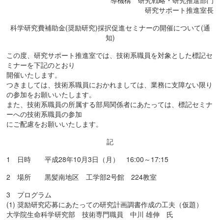
導機構 研究戦略・研究推進部門
生命科学系
研究サポート推進室長
人文社会科学系
科学研究費補助金(奨励研究)採択促進セミナーの開催について(通
知)
URA推進室
寄附講座
この度、研究サポート推進室では、技術系職員を対象とした標記セ
ミナーを下記のとおり
開催いたします。
つきましては、技術系職員におかれましては、業務に支障ない限り
の参加をお願いいたします。
また、技術系職員の所属する部局関係者にあたっては、標記セミナ
ーへの技術系職員の参加
にご配慮をお願いいたします。
記
1 日時 平成28年10月3日（月） 16:00～17:15
2 場所 黒髪南地区 工学部2号館 224教室
3 プログラム
(1) 奨励研究応募にあたっての研究計画調書作成の工夫（仮題）
大学院生命科学研究部 技術専門職員 中川 雄伸 氏