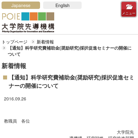
メニューを閉じる
Japanese
English
メニュー
トップページ
最新情報
トップページ
新着情報
【通知】科学研究費補助金(奨励研究)採択促進セミナーの開催に
リンク
ついて
概要／組織図
新着情報
リーディング大学院部門
【通知】科学研究費補助金(奨励研究)採択促進セミ
拠点研究形成部門
ナーの開催について
先導的研究人材育成部門
研究戦略・研究推進部門
2016.09.26
研究大学強化促進事業
取組
教職員 各位
国際共同研究拠点
大学院先
自然科学系